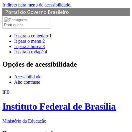
Ir direto para menu de acessibilidade.
Portal do Governo Brasileiro
Portuguese
Ir para o conteúdo
1
Ir para o menu
2
Ir para a busca
3
Ir para o rodapé
4
Opções de acessibilidade
Acessibilidade
Alto contraste
IFB
Instituto Federal de Brasília
Ministério da Educação