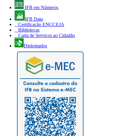
IFB em Números
IFB Data
Certificação ENCCEJA
Bibliotecas
Carta de Serviços ao Cidadão
Diplomados