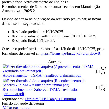
preliminar do Aproveitamento de Estudos e
Reconhecimentos de Saberes do curso Técnico em Manutenção
Automotiva – 2025.2.
Devido ao atraso na publicação do resultado preliminar, as novas
datas a serem seguidas são:
Resultado preliminar: 10/10/2025
Recurso contra o resultado preliminar: 10 a 13/10/2025
Resultado final: 16/10/2025.
O recurso poderá ser interposto até as 18h do dia 13/10/2025, pelo
formulário disponível em
https://forms.gle/fajxQjx87UbnyB5v8
.
Anexos:
547
[ ]
kB
Aproveitamento - TSMA - resultado preliminar.pdf
763
[ ]
Reconhecimento de Saberes - TSMA - resultado
kB
preliminar.pdf
registrado em:
Estrutural
,
IFB Campus Estrutural
Fim do conteúdo da página
Voltar para o topo