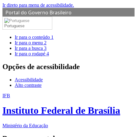
Ir direto para menu de acessibilidade.
Portal do Governo Brasileiro
Portuguese
Ir para o conteúdo
1
Ir para o menu
2
Ir para a busca
3
Ir para o rodapé
4
Opções de acessibilidade
Acessibilidade
Alto contraste
IFB
Instituto Federal de Brasília
Ministério da Educação