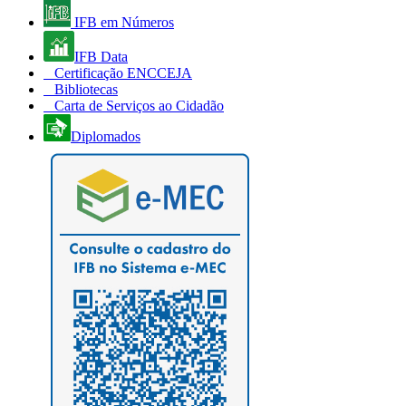
IFB em Números
IFB Data
Certificação ENCCEJA
Bibliotecas
Carta de Serviços ao Cidadão
Diplomados