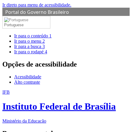
Ir direto para menu de acessibilidade.
Portal do Governo Brasileiro
Portuguese
Ir para o conteúdo
1
Ir para o menu
2
Ir para a busca
3
Ir para o rodapé
4
Opções de acessibilidade
Acessibilidade
Alto contraste
IFB
Instituto Federal de Brasília
Ministério da Educação