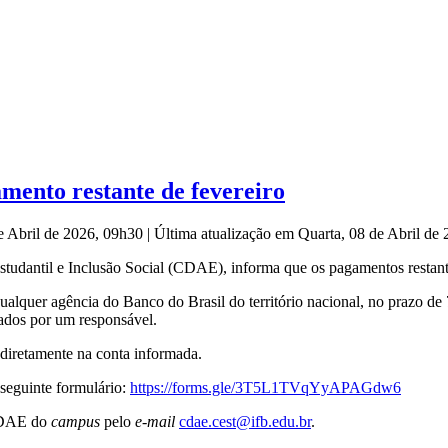
ento restante de fevereiro
de Abril de 2026, 09h30
|
Última atualização em Quarta, 08 de Abril de
tudantil e Inclusão Social (CDAE), informa que os pagamentos restante
lquer agência do Banco do Brasil do território nacional, no prazo de 
dos por um responsável.
o diretamente na conta informada.
 seguinte formulário:
https://
forms.gle/3T5L1TVqYyAPAGdw6
 CDAE do
campus
pelo
e-mail
cdae.
cest@ifb.edu.br
.