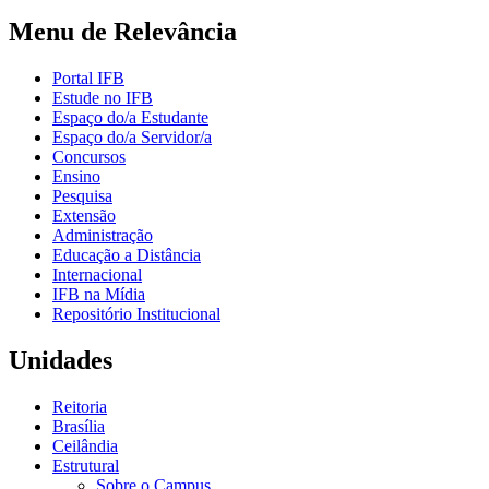
Menu de Relevância
Portal IFB
Estude no IFB
Espaço do/a Estudante
Espaço do/a Servidor/a
Concursos
Ensino
Pesquisa
Extensão
Administração
Educação a Distância
Internacional
IFB na Mídia
Repositório Institucional
Unidades
Reitoria
Brasília
Ceilândia
Estrutural
Sobre o Campus