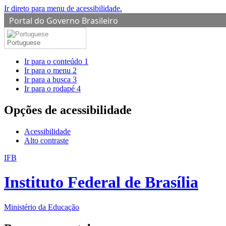
Ir direto para menu de acessibilidade.
Portal do Governo Brasileiro
Portuguese
Ir para o conteúdo
1
Ir para o menu
2
Ir para a busca
3
Ir para o rodapé
4
Opções de acessibilidade
Acessibilidade
Alto contraste
IFB
Instituto Federal de Brasília
Ministério da Educação