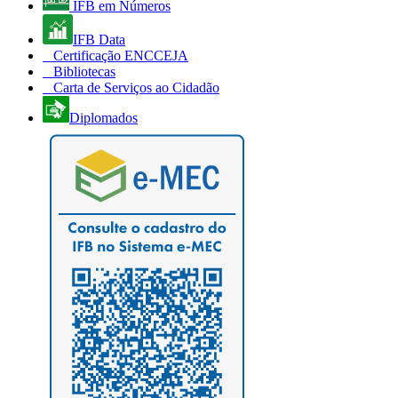
IFB em Números
IFB Data
Certificação ENCCEJA
Bibliotecas
Carta de Serviços ao Cidadão
Diplomados