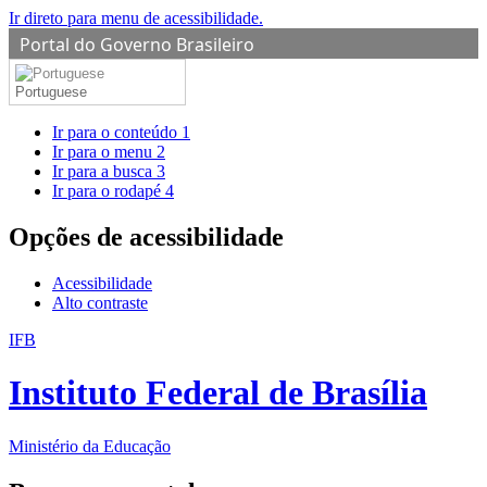
Ir direto para menu de acessibilidade.
Portal do Governo Brasileiro
Portuguese
Ir para o conteúdo
1
Ir para o menu
2
Ir para a busca
3
Ir para o rodapé
4
Opções de acessibilidade
Acessibilidade
Alto contraste
IFB
Instituto Federal de Brasília
Ministério da Educação