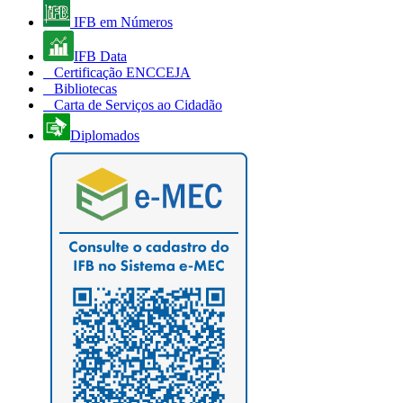
IFB em Números
IFB Data
Certificação ENCCEJA
Bibliotecas
Carta de Serviços ao Cidadão
Diplomados