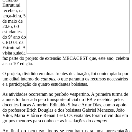
Estrutural
recebeu, na
terça-feira, 5
de maio de
2026, 60
estudantes
do 9º ano do
CED 01 da
Estrutural. A
visita guiada
faz parte do projeto de extensão MECACEST que, este ano, celebra
a sua 10ª edição.
O projeto, dividido em duas frentes de atuação, foi contemplado por
um edital interno do
campus
, o que garantiu os recursos necessários
e a participação de quatro estudantes bolsistas.
As atividades ocorreram no período vespertino. A primeira turma de
alunos foi buscada pelo transporte oficial do IFB e recebida pelos
docentes Lucas Amorim, Edinaldo Silva e Artur Dias, com o apoio
do professor Erich Douglas e dos bolsistas Gabriel Menezes, João
Vítor, Maria Vitória e Renan Leal. Os visitantes foram divididos em
grupos menores para conhecer as instalações do
campus.
Ao final do percurso, todos se reuniram para uma apresentação