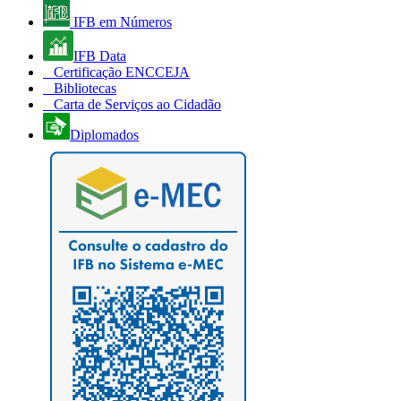
IFB em Números
IFB Data
Certificação ENCCEJA
Bibliotecas
Carta de Serviços ao Cidadão
Diplomados