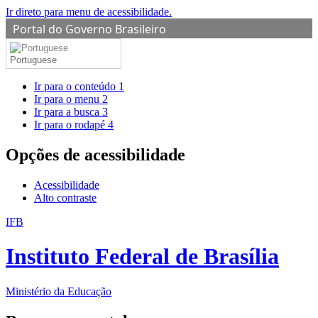
Ir direto para menu de acessibilidade.
Portal do Governo Brasileiro
Portuguese
Ir para o conteúdo
1
Ir para o menu
2
Ir para a busca
3
Ir para o rodapé
4
Opções de acessibilidade
Acessibilidade
Alto contraste
IFB
Instituto Federal de Brasília
Ministério da Educação