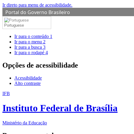
Ir direto para menu de acessibilidade.
Portal do Governo Brasileiro
Portuguese
Ir para o conteúdo
1
Ir para o menu
2
Ir para a busca
3
Ir para o rodapé
4
Opções de acessibilidade
Acessibilidade
Alto contraste
IFB
Instituto Federal de Brasília
Ministério da Educação