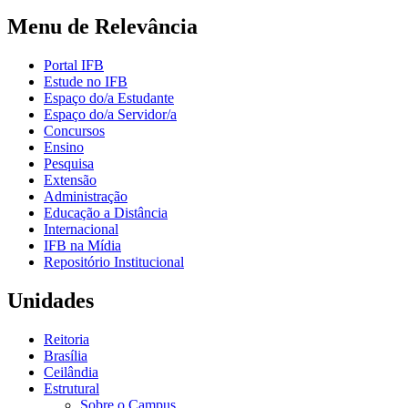
Menu de Relevância
Portal IFB
Estude no IFB
Espaço do/a Estudante
Espaço do/a Servidor/a
Concursos
Ensino
Pesquisa
Extensão
Administração
Educação a Distância
Internacional
IFB na Mídia
Repositório Institucional
Unidades
Reitoria
Brasília
Ceilândia
Estrutural
Sobre o Campus