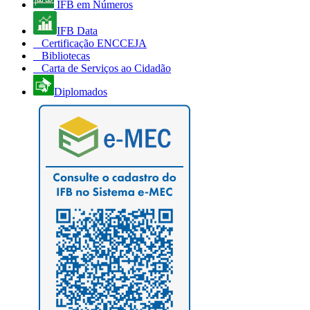
IFB em Números
IFB Data
Certificação ENCCEJA
Bibliotecas
Carta de Serviços ao Cidadão
Diplomados