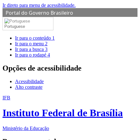
Ir direto para menu de acessibilidade.
Portal do Governo Brasileiro
Portuguese
Ir para o conteúdo
1
Ir para o menu
2
Ir para a busca
3
Ir para o rodapé
4
Opções de acessibilidade
Acessibilidade
Alto contraste
IFB
Instituto Federal de Brasília
Ministério da Educação