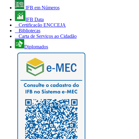
IFB em Números
IFB Data
Certificação ENCCEJA
Bibliotecas
Carta de Serviços ao Cidadão
Diplomados