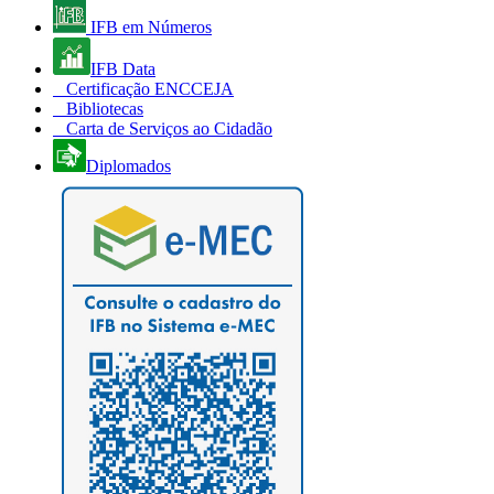
IFB em Números
IFB Data
Certificação ENCCEJA
Bibliotecas
Carta de Serviços ao Cidadão
Diplomados