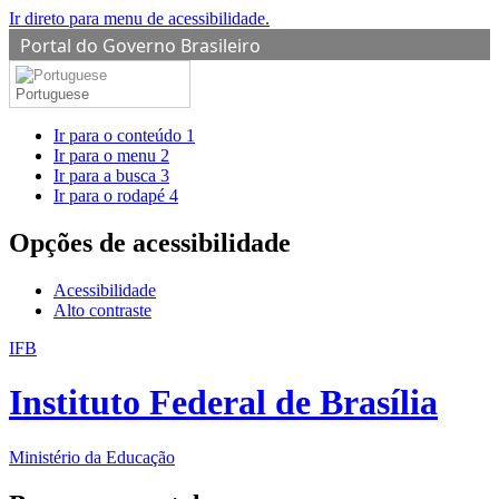
Ir direto para menu de acessibilidade.
Portal do Governo Brasileiro
Portuguese
Ir para o conteúdo
1
Ir para o menu
2
Ir para a busca
3
Ir para o rodapé
4
Opções de acessibilidade
Acessibilidade
Alto contraste
IFB
Instituto Federal de Brasília
Ministério da Educação