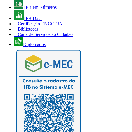
IFB em Números
IFB Data
Certificação ENCCEJA
Bibliotecas
Carta de Serviços ao Cidadão
Diplomados