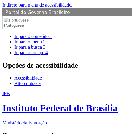
Ir direto para menu de acessibilidade.
Portal do Governo Brasileiro
Portuguese
Ir para o conteúdo
1
Ir para o menu
2
Ir para a busca
3
Ir para o rodapé
4
Opções de acessibilidade
Acessibilidade
Alto contraste
IFB
Instituto Federal de Brasília
Ministério da Educação