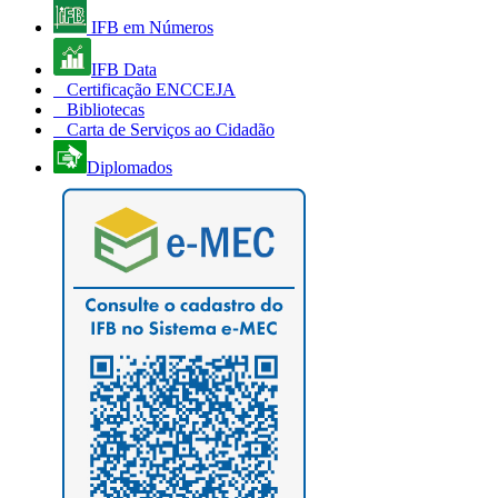
IFB em Números
IFB Data
Certificação ENCCEJA
Bibliotecas
Carta de Serviços ao Cidadão
Diplomados