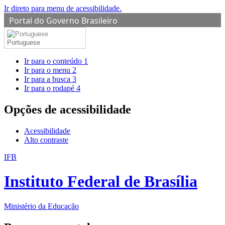
Ir direto para menu de acessibilidade.
Portal do Governo Brasileiro
Portuguese
Ir para o conteúdo
1
Ir para o menu
2
Ir para a busca
3
Ir para o rodapé
4
Opções de acessibilidade
Acessibilidade
Alto contraste
IFB
Instituto Federal de Brasília
Ministério da Educação