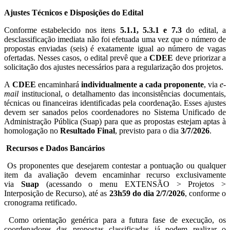
Ajustes Técnicos e Disposições do Edital
Conforme estabelecido nos itens
5.1.1, 5.3.1 e 7.3
do edital, a
desclassificação imediata não foi efetuada uma vez que o número de
propostas enviadas (seis) é exatamente igual ao número de vagas
ofertadas. Nesses casos, o edital prevê que a
CDEE
deve priorizar a
solicitação dos ajustes necessários para a regularização dos projetos.
A
CDEE
encaminhará
individualmente a cada proponente
, via
e-
mail
institucional, o detalhamento das inconsistências documentais,
técnicas ou financeiras identificadas pela coordenação. Esses ajustes
devem ser sanados pelos coordenadores no Sistema Unificado de
Administração Pública (Suap) para que as propostas estejam aptas à
homologação no
Resultado Final
, previsto para o dia
3/7/2026
.
Recursos e Dados Bancários
Os proponentes que desejarem contestar a pontuação ou qualquer
item da avaliação devem encaminhar recurso exclusivamente
via
Suap
(acessando o menu EXTENSÃO > Projetos >
Interposição de Recurso), até as
23h59 do dia 2/7/2026
, conforme o
cronograma retificado.
Como orientação genérica para a futura fase de execução, os
coordenadores das propostas classificadas já podem realizar o