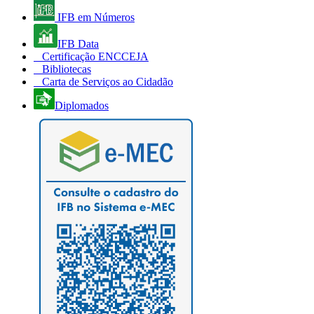
IFB em Números
IFB Data
Certificação ENCCEJA
Bibliotecas
Carta de Serviços ao Cidadão
Diplomados