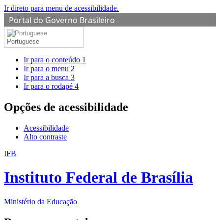
Ir direto para menu de acessibilidade.
Portal do Governo Brasileiro
Portuguese
Ir para o conteúdo
1
Ir para o menu
2
Ir para a busca
3
Ir para o rodapé
4
Opções de acessibilidade
Acessibilidade
Alto contraste
IFB
Instituto Federal de Brasília
Ministério da Educação