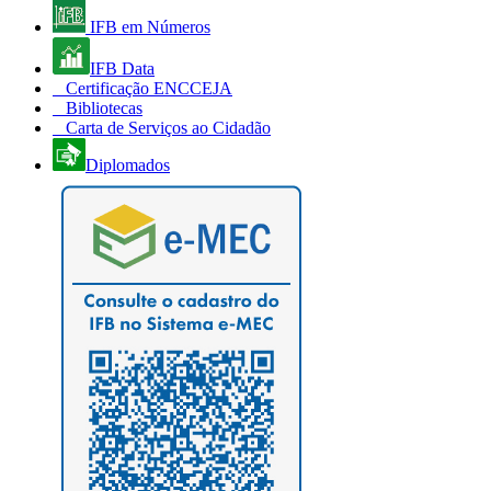
IFB em Números
IFB Data
Certificação ENCCEJA
Bibliotecas
Carta de Serviços ao Cidadão
Diplomados