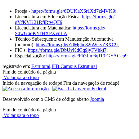
Proeja -
https://forms.gle/
6DUKaX6r1Xd7zMVK9
;
Licenciatura em Educação Física:
https://forms.gle/
qVfKVK21RfjRtwQF9
;
Licenciatura em Matemática:
https://forms.gle/
SdwGqoKYfHXPXvnLA
;
Técnico Subsequente em Manutenção Automotiva
(noturno):
https://forms.gle/
ZdMgbe826WkvZ8XC9
;
FIC's:
https://forms.gle/
DbUyKdCq9jyFVhkj7
;
Especialização:
https://forms.
gle/Fh3Lm6qJ19 GYACcp9
.
registrado em:
Estrutural
,
IFB Campus Estrutural
Fim do conteúdo da página
Voltar para o topo
Início da navegação de rodapé
Fim da navegação de rodapé
Desenvolvido com o CMS de código aberto
Joomla
Fim do conteúdo da página
Voltar para o topo