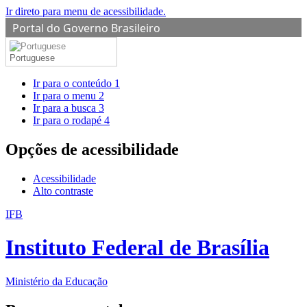
Ir direto para menu de acessibilidade.
Portal do Governo Brasileiro
Portuguese
Ir para o conteúdo
1
Ir para o menu
2
Ir para a busca
3
Ir para o rodapé
4
Opções de acessibilidade
Acessibilidade
Alto contraste
IFB
Instituto Federal de Brasília
Ministério da Educação