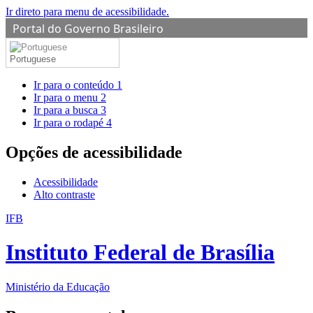
Ir direto para menu de acessibilidade.
Portal do Governo Brasileiro
Portuguese
Ir para o conteúdo
1
Ir para o menu
2
Ir para a busca
3
Ir para o rodapé
4
Opções de acessibilidade
Acessibilidade
Alto contraste
IFB
Instituto Federal de Brasília
Ministério da Educação