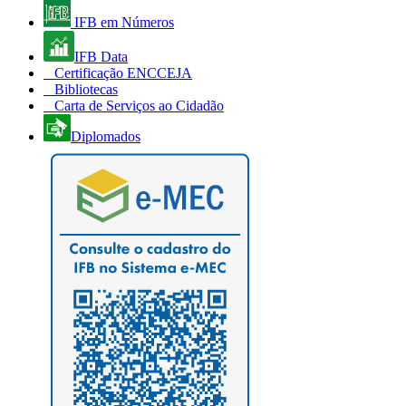
IFB em Números
IFB Data
Certificação ENCCEJA
Bibliotecas
Carta de Serviços ao Cidadão
Diplomados