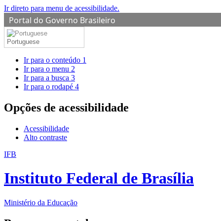
Ir direto para menu de acessibilidade.
Portal do Governo Brasileiro
Portuguese
Ir para o conteúdo
1
Ir para o menu
2
Ir para a busca
3
Ir para o rodapé
4
Opções de acessibilidade
Acessibilidade
Alto contraste
IFB
Instituto Federal de Brasília
Ministério da Educação