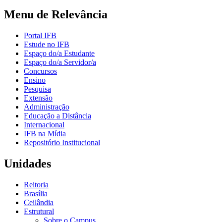
Menu de Relevância
Portal IFB
Estude no IFB
Espaço do/a Estudante
Espaço do/a Servidor/a
Concursos
Ensino
Pesquisa
Extensão
Administração
Educação a Distância
Internacional
IFB na Mídia
Repositório Institucional
Unidades
Reitoria
Brasília
Ceilândia
Estrutural
Sobre o Campus