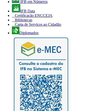
IFB em Números
IFB Data
Certificação ENCCEJA
Bibliotecas
Carta de Serviços ao Cidadão
Diplomados