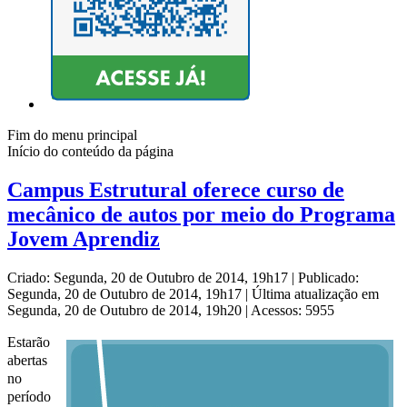
Fim do menu principal
Início do conteúdo da página
Campus Estrutural oferece curso de
mecânico de autos por meio do Programa
Jovem Aprendiz
Criado: Segunda, 20 de Outubro de 2014, 19h17
|
Publicado:
Segunda, 20 de Outubro de 2014, 19h17
|
Última atualização em
Segunda, 20 de Outubro de 2014, 19h20
|
Acessos: 5955
Estarão
abertas
no
período