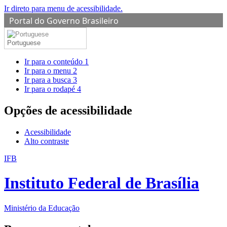
Ir direto para menu de acessibilidade.
Portal do Governo Brasileiro
Portuguese
Ir para o conteúdo
1
Ir para o menu
2
Ir para a busca
3
Ir para o rodapé
4
Opções de acessibilidade
Acessibilidade
Alto contraste
IFB
Instituto Federal de Brasília
Ministério da Educação