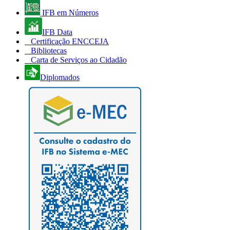
IFB em Números
IFB Data
Certificação ENCCEJA
Bibliotecas
Carta de Serviços ao Cidadão
Diplomados