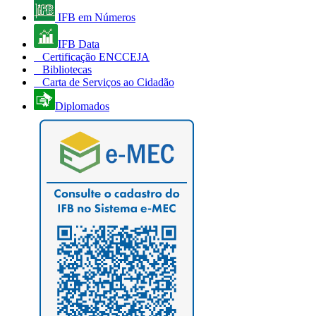
IFB em Números
IFB Data
Certificação ENCCEJA
Bibliotecas
Carta de Serviços ao Cidadão
Diplomados