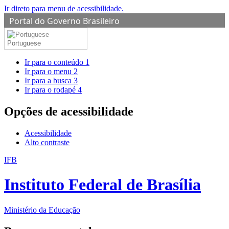
Ir direto para menu de acessibilidade.
Portal do Governo Brasileiro
Portuguese
Ir para o conteúdo
1
Ir para o menu
2
Ir para a busca
3
Ir para o rodapé
4
Opções de acessibilidade
Acessibilidade
Alto contraste
IFB
Instituto Federal de Brasília
Ministério da Educação