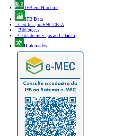
IFB em Números
IFB Data
Certificação ENCCEJA
Bibliotecas
Carta de Serviços ao Cidadão
Diplomados