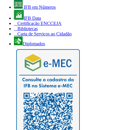
IFB em Números
IFB Data
Certificação ENCCEJA
Bibliotecas
Carta de Serviços ao Cidadão
Diplomados