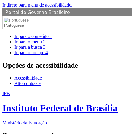
Ir direto para menu de acessibilidade.
Portal do Governo Brasileiro
Portuguese
Ir para o conteúdo
1
Ir para o menu
2
Ir para a busca
3
Ir para o rodapé
4
Opções de acessibilidade
Acessibilidade
Alto contraste
IFB
Instituto Federal de Brasília
Ministério da Educação