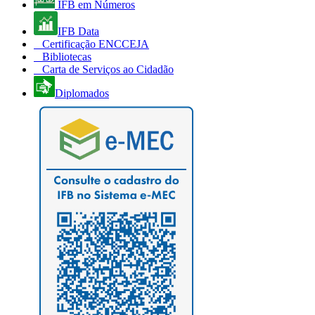
IFB em Números
IFB Data
Certificação ENCCEJA
Bibliotecas
Carta de Serviços ao Cidadão
Diplomados