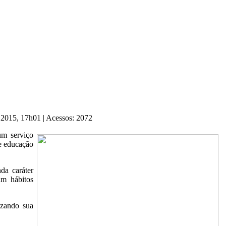
e 2015, 17h01
|
Acessos: 2072
um serviço
de educação
da caráter
am hábitos
izando sua