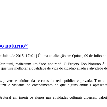
oo noturno”
de Julho de 2015, 17h01
|
Última atualização em Quinta, 09 de Julho d
Estrutural, realizaram um “zoo noturno”. O Projeto Zoo Noturno é 
que visa melhorar a qualidade de vida do cidadão aliada à atividade 
s, jovens e adultos das escolas da rede pública e privada. Tem ain
uzir o visitante ao entendimento de que alguns animais apresent
ural em inserir os alunos nas atividades culturais diversas, valor