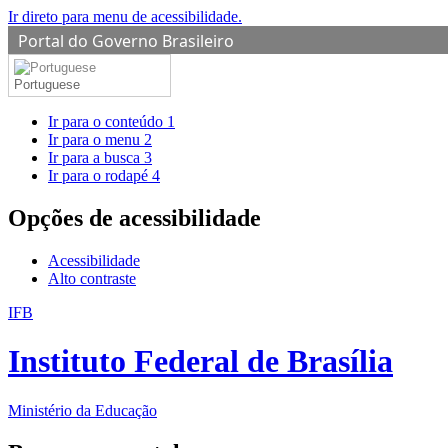
Ir direto para menu de acessibilidade.
Portal do Governo Brasileiro
Portuguese
Ir para o conteúdo
1
Ir para o menu
2
Ir para a busca
3
Ir para o rodapé
4
Opções de acessibilidade
Acessibilidade
Alto contraste
IFB
Instituto Federal de Brasília
Ministério da Educação