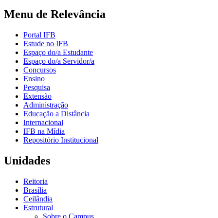
Menu de Relevância
Portal IFB
Estude no IFB
Espaço do/a Estudante
Espaço do/a Servidor/a
Concursos
Ensino
Pesquisa
Extensão
Administração
Educação a Distância
Internacional
IFB na Mídia
Repositório Institucional
Unidades
Reitoria
Brasília
Ceilândia
Estrutural
Sobre o Campus