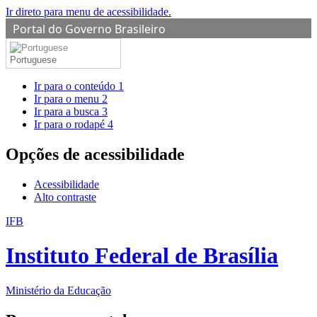
Ir direto para menu de acessibilidade.
Portal do Governo Brasileiro
Portuguese
Ir para o conteúdo
1
Ir para o menu
2
Ir para a busca
3
Ir para o rodapé
4
Opções de acessibilidade
Acessibilidade
Alto contraste
IFB
Instituto Federal de Brasília
Ministério da Educação