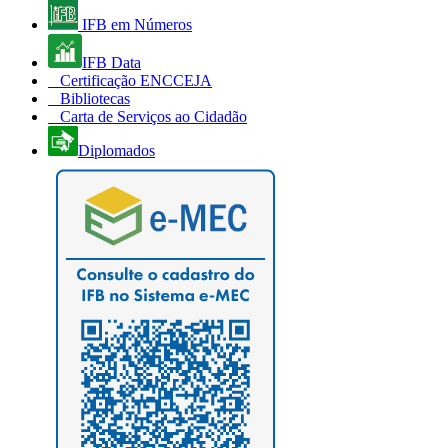
IFB em Números
IFB Data
Certificação ENCCEJA
Bibliotecas
Carta de Serviços ao Cidadão
Diplomados