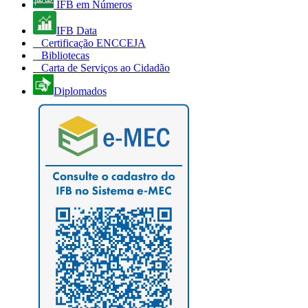
IFB em Números
IFB Data
Certificação ENCCEJA
Bibliotecas
Carta de Serviços ao Cidadão
Diplomados