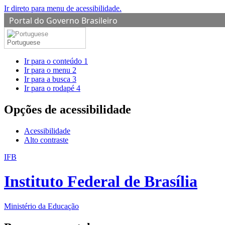
Ir direto para menu de acessibilidade.
Portal do Governo Brasileiro
Portuguese
Ir para o conteúdo
1
Ir para o menu
2
Ir para a busca
3
Ir para o rodapé
4
Opções de acessibilidade
Acessibilidade
Alto contraste
IFB
Instituto Federal de Brasília
Ministério da Educação