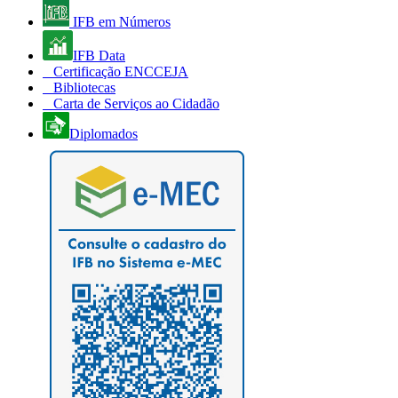
IFB em Números
IFB Data
Certificação ENCCEJA
Bibliotecas
Carta de Serviços ao Cidadão
Diplomados