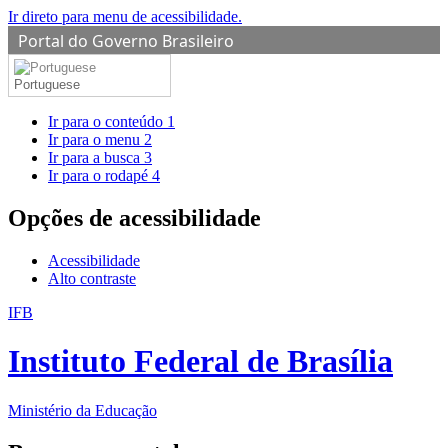
Ir direto para menu de acessibilidade.
Portal do Governo Brasileiro
Portuguese
Ir para o conteúdo
1
Ir para o menu
2
Ir para a busca
3
Ir para o rodapé
4
Opções de acessibilidade
Acessibilidade
Alto contraste
IFB
Instituto Federal de Brasília
Ministério da Educação