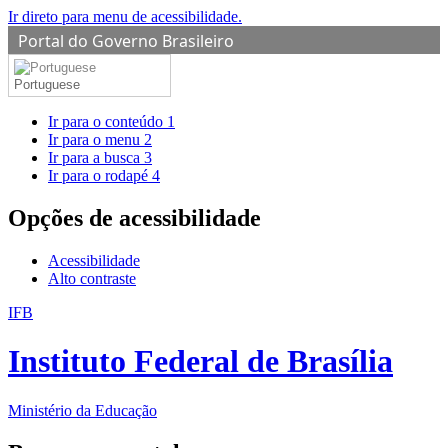
Ir direto para menu de acessibilidade.
Portal do Governo Brasileiro
Portuguese
Ir para o conteúdo
1
Ir para o menu
2
Ir para a busca
3
Ir para o rodapé
4
Opções de acessibilidade
Acessibilidade
Alto contraste
IFB
Instituto Federal de Brasília
Ministério da Educação