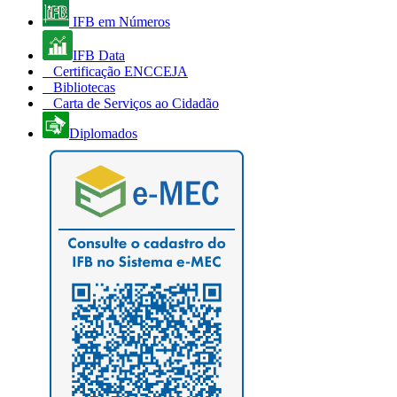
IFB em Números
IFB Data
Certificação ENCCEJA
Bibliotecas
Carta de Serviços ao Cidadão
Diplomados