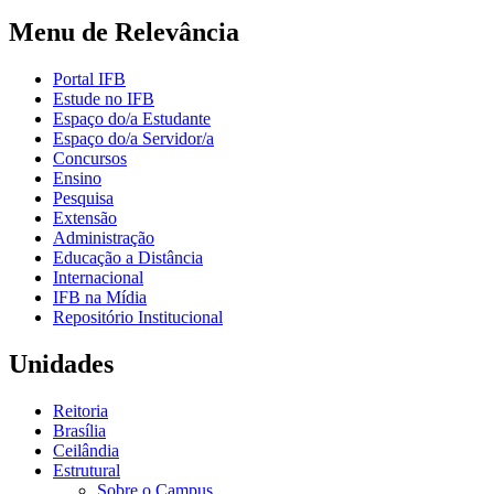
Menu de Relevância
Portal IFB
Estude no IFB
Espaço do/a Estudante
Espaço do/a Servidor/a
Concursos
Ensino
Pesquisa
Extensão
Administração
Educação a Distância
Internacional
IFB na Mídia
Repositório Institucional
Unidades
Reitoria
Brasília
Ceilândia
Estrutural
Sobre o Campus