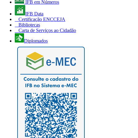
IFB em Números
IFB Data
Certificação ENCCEJA
Bibliotecas
Carta de Serviços ao Cidadão
Diplomados