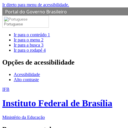
Ir direto para menu de acessibilidade.
Portal do Governo Brasileiro
Portuguese
Ir para o conteúdo
1
Ir para o menu
2
Ir para a busca
3
Ir para o rodapé
4
Opções de acessibilidade
Acessibilidade
Alto contraste
IFB
Instituto Federal de Brasília
Ministério da Educação