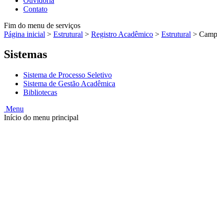
Ouvidoria
Contato
Fim do menu de serviços
Página inicial
>
Estrutural
>
Registro Acadêmico
>
Estrutural
>
Campu
Sistemas
Sistema de Processo Seletivo
Sistema de Gestão Acadêmica
Bibliotecas
Menu
Início do menu principal