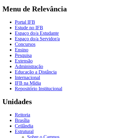
Menu de Relevância
Portal IFB
Estude no IFB
Espaço do/a Estudante
Espaço do/a Servidor/a
Concursos
Ensino
Pesquisa
Extensão
Administração
Educação a Distância
Internacional
IFB na Mídia
Repositório Institucional
Unidades
Reitoria
Brasília
Ceilândia
Estrutural
Sobre o Campus