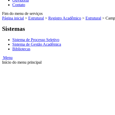
Ouvidoria
Contato
Fim do menu de serviços
Página inicial
>
Estrutural
>
Registro Acadêmico
>
Estrutural
>
Campu
Sistemas
Sistema de Processo Seletivo
Sistema de Gestão Acadêmica
Bibliotecas
Menu
Início do menu principal