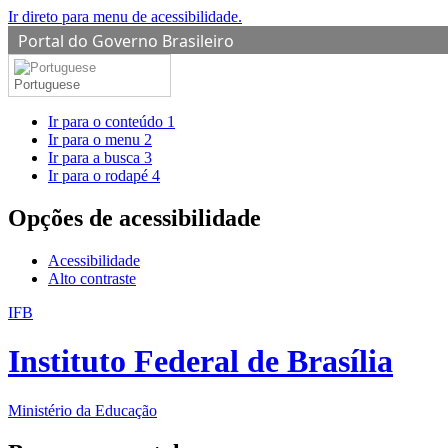
Ir direto para menu de acessibilidade.
Portal do Governo Brasileiro
Portuguese
Ir para o conteúdo
1
Ir para o menu
2
Ir para a busca
3
Ir para o rodapé
4
Opções de acessibilidade
Acessibilidade
Alto contraste
IFB
Instituto Federal de Brasília
Ministério da Educação