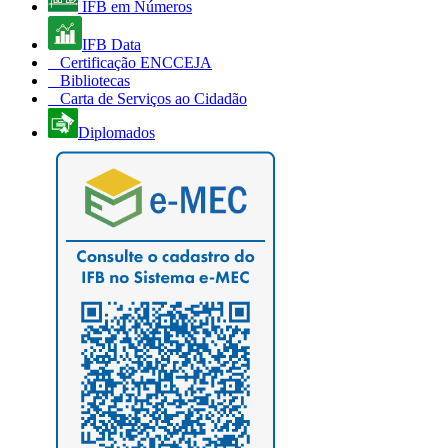
IFB em Números
IFB Data
Certificação ENCCEJA
Bibliotecas
Carta de Serviços ao Cidadão
Diplomados