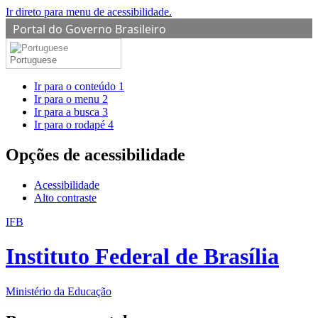
Ir direto para menu de acessibilidade.
Portal do Governo Brasileiro
Portuguese
Ir para o conteúdo
1
Ir para o menu
2
Ir para a busca
3
Ir para o rodapé
4
Opções de acessibilidade
Acessibilidade
Alto contraste
IFB
Instituto Federal de Brasília
Ministério da Educação