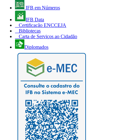
IFB em Números
IFB Data
Certificação ENCCEJA
Bibliotecas
Carta de Serviços ao Cidadão
Diplomados