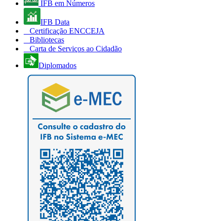
IFB em Números
IFB Data
Certificação ENCCEJA
Bibliotecas
Carta de Serviços ao Cidadão
Diplomados