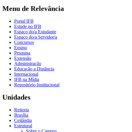
Menu de Relevância
Portal IFB
Estude no IFB
Espaço do/a Estudante
Espaço do/a Servidor/a
Concursos
Ensino
Pesquisa
Extensão
Administração
Educação a Distância
Internacional
IFB na Mídia
Repositório Institucional
Unidades
Reitoria
Brasília
Ceilândia
Estrutural
Sobre o Campus