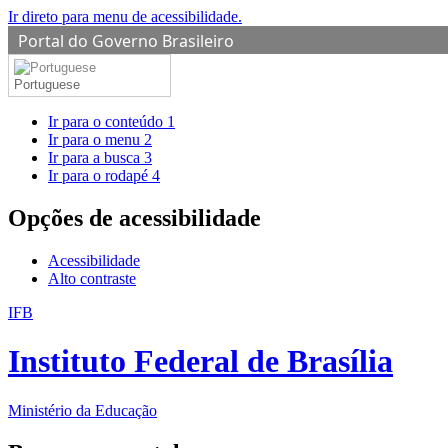
Ir direto para menu de acessibilidade.
Portal do Governo Brasileiro
Portuguese
Ir para o conteúdo
1
Ir para o menu
2
Ir para a busca
3
Ir para o rodapé
4
Opções de acessibilidade
Acessibilidade
Alto contraste
IFB
Instituto Federal de Brasília
Ministério da Educação