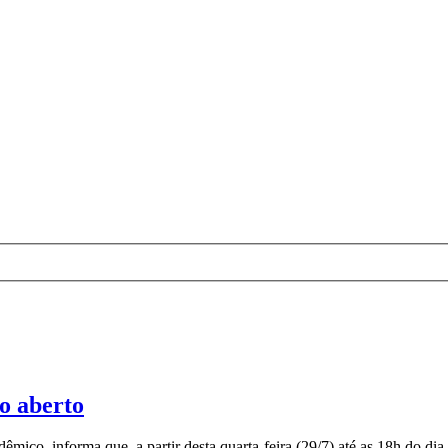
ão aberto
o, informa que, a partir desta quarta-feira (29/7) até as 18h do dia 4/