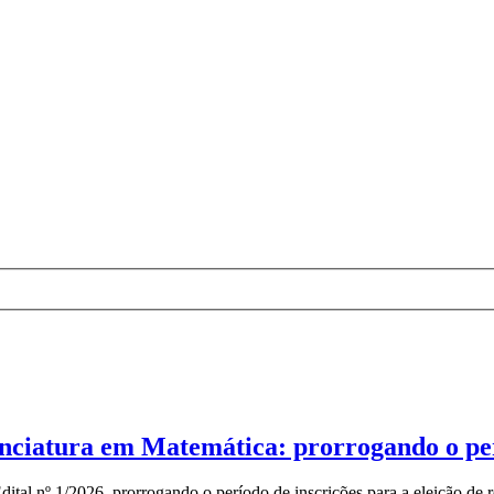
enciatura em Matemática: prorrogando o per
ital nº 1/2026, prorrogando o período de inscrições para a eleição de r