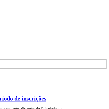
íodo de inscrições
epresentantes discentes do Colegiado do...