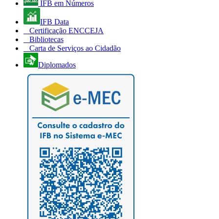
IFB em Números
IFB Data
Certificação ENCCEJA
Bibliotecas
Carta de Serviços ao Cidadão
Diplomados