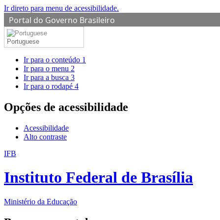
Ir direto para menu de acessibilidade.
Portal do Governo Brasileiro
Portuguese
Ir para o conteúdo
1
Ir para o menu
2
Ir para a busca
3
Ir para o rodapé
4
Opções de acessibilidade
Acessibilidade
Alto contraste
IFB
Instituto Federal de Brasília
Ministério da Educação