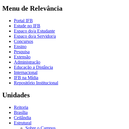
Menu de Relevância
Portal IFB
Estude no IFB
Espaço do/a Estudante
Espaço do/a Servidor/a
Concursos
Ensino
Pesquisa
Extensão
Administração
Educação a Distância
Internacional
IFB na Mídia
Repositório Institucional
Unidades
Reitoria
Brasília
Ceilândia
Estrutural
Sobre o Campus