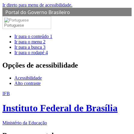
Ir direto para menu de acessibilidade.
Portal do Governo Brasileiro
Portuguese
Ir para o conteúdo
1
Ir para o menu
2
Ir para a busca
3
Ir para o rodapé
4
Opções de acessibilidade
Acessibilidade
Alto contraste
IFB
Instituto Federal de Brasília
Ministério da Educação