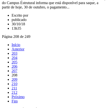
do Campus Estrutural informa que está disponível para saque, a
partir de hoje, 30 de outubro, o pagamento...
Escrito por
publicado
30/10/18
13h35
Página 208 de 249
Início
Anterior
203
204
205
206
207
208
209
210
211
212
Próximo
Fim