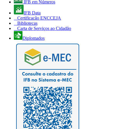
IFB em Números
IFB Data
Certificação ENCCEJA
Bibliotecas
Carta de Serviços ao Cidadão
Diplomados