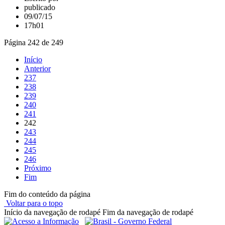
publicado
09/07/15
17h01
Página 242 de 249
Início
Anterior
237
238
239
240
241
242
243
244
245
246
Próximo
Fim
Fim do conteúdo da página
Voltar para o topo
Início da navegação de rodapé
Fim da navegação de rodapé