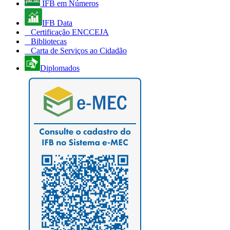
IFB em Números
IFB Data
Certificação ENCCEJA
Bibliotecas
Carta de Serviços ao Cidadão
Diplomados