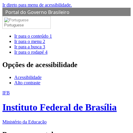
Ir direto para menu de acessibilidade.
Portal do Governo Brasileiro
Portuguese
Ir para o conteúdo
1
Ir para o menu
2
Ir para a busca
3
Ir para o rodapé
4
Opções de acessibilidade
Acessibilidade
Alto contraste
IFB
Instituto Federal de Brasília
Ministério da Educação