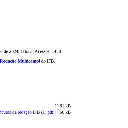
bro de 2024, 11h32
|
Acessos: 1458
 Redação Multicampi
do IFB.
[ ]
61 kB
ncurso de redação IFB (1).pdf
[ ]
66 kB