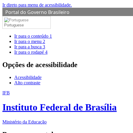
Ir direto para menu de acessibilidade.
Portal do Governo Brasileiro
Portuguese
Ir para o conteúdo
1
Ir para o menu
2
Ir para a busca
3
Ir para o rodapé
4
Opções de acessibilidade
Acessibilidade
Alto contraste
IFB
Instituto Federal de Brasília
Ministério da Educação