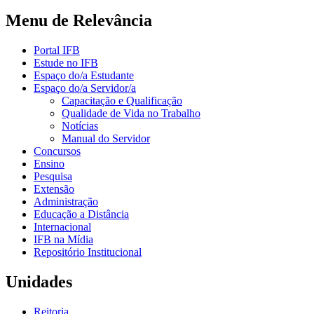
Menu de Relevância
Portal IFB
Estude no IFB
Espaço do/a Estudante
Espaço do/a Servidor/a
Capacitação e Qualificação
Qualidade de Vida no Trabalho
Notícias
Manual do Servidor
Concursos
Ensino
Pesquisa
Extensão
Administração
Educação a Distância
Internacional
IFB na Mídia
Repositório Institucional
Unidades
Reitoria