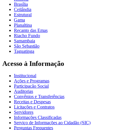
Brasília
Ceilândia
Estrutural
Gama
Planaltina
Recanto das Emas
Riacho Fundo
Samambaia
São Sebastião
Taguatinga
Acesso à Informação
Institucional
Ações e Programas
Participação Social
Auditorias
Convênios e Transferências
Receitas e Despesas
Licitações e Contratos
Servidores
Informações Classificadas
Serviço de Informações ao Cidadão (SIC)
Perguntas Frequentes