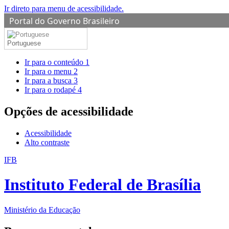
Ir direto para menu de acessibilidade.
Portal do Governo Brasileiro
Portuguese
Ir para o conteúdo
1
Ir para o menu
2
Ir para a busca
3
Ir para o rodapé
4
Opções de acessibilidade
Acessibilidade
Alto contraste
IFB
Instituto Federal de Brasília
Ministério da Educação