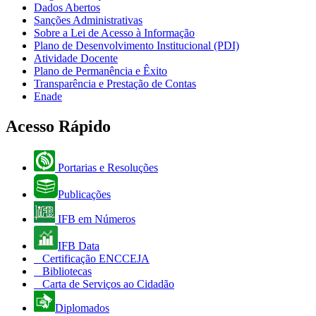
Dados Abertos
Sanções Administrativas
Sobre a Lei de Acesso à Informação
Plano de Desenvolvimento Institucional (PDI)
Atividade Docente
Plano de Permanência e Êxito
Transparência e Prestação de Contas
Enade
Acesso Rápido
Portarias e Resoluções
Publicações
IFB em Números
IFB Data
Certificação ENCCEJA
Bibliotecas
Carta de Serviços ao Cidadão
Diplomados