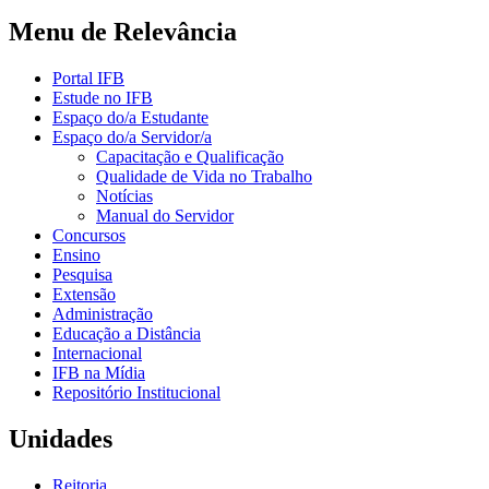
Menu de Relevância
Portal IFB
Estude no IFB
Espaço do/a Estudante
Espaço do/a Servidor/a
Capacitação e Qualificação
Qualidade de Vida no Trabalho
Notícias
Manual do Servidor
Concursos
Ensino
Pesquisa
Extensão
Administração
Educação a Distância
Internacional
IFB na Mídia
Repositório Institucional
Unidades
Reitoria