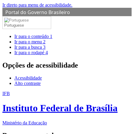
Ir direto para menu de acessibilidade.
Portal do Governo Brasileiro
Portuguese
Ir para o conteúdo
1
Ir para o menu
2
Ir para a busca
3
Ir para o rodapé
4
Opções de acessibilidade
Acessibilidade
Alto contraste
IFB
Instituto Federal de Brasília
Ministério da Educação