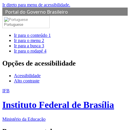
Ir direto para menu de acessibilidade.
Portal do Governo Brasileiro
Portuguese
Ir para o conteúdo
1
Ir para o menu
2
Ir para a busca
3
Ir para o rodapé
4
Opções de acessibilidade
Acessibilidade
Alto contraste
IFB
Instituto Federal de Brasília
Ministério da Educação