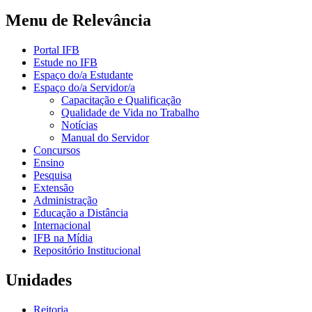
Menu de Relevância
Portal IFB
Estude no IFB
Espaço do/a Estudante
Espaço do/a Servidor/a
Capacitação e Qualificação
Qualidade de Vida no Trabalho
Notícias
Manual do Servidor
Concursos
Ensino
Pesquisa
Extensão
Administração
Educação a Distância
Internacional
IFB na Mídia
Repositório Institucional
Unidades
Reitoria