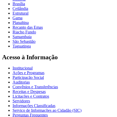
Brasília
Ceilândia
Estrutural
Gama
Planaltina
Recanto das Emas
Riacho Fundo
Samambaia
São Sebastião
Taguatinga
Acesso à Informação
Institucional
Ações e Programas
Participação Social
Auditorias
Convênios e Transferências
Receitas e Despesas
Licitações e Contratos
Servidores
Informações Classificadas
Serviço de Informações ao Cidadão (SIC)
Perguntas Frequentes