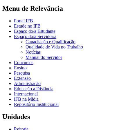
Menu de Relevância
Portal IFB
Estude no IFB
Espaço do/a Estudante
Espaço do/a Servidor/a
Capacitação e Qualificação
Qualidade de Vida no Trabalho
Notícias
Manual do Servidor
Concursos
Ensino
Pesquisa
Extensão
Administração
Educação a Distância
Internacional
IFB na Mídia
Repositório Institucional
Unidades
Reitoria