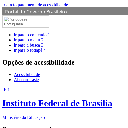
Ir direto para menu de acessibilidade.
Portal do Governo Brasileiro
Portuguese
Ir para o conteúdo
1
Ir para o menu
2
Ir para a busca
3
Ir para o rodapé
4
Opções de acessibilidade
Acessibilidade
Alto contraste
IFB
Instituto Federal de Brasília
Ministério da Educação