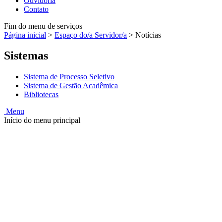
Ouvidoria
Contato
Fim do menu de serviços
Página inicial
>
Espaço do/a Servidor/a
>
Notícias
Sistemas
Sistema de Processo Seletivo
Sistema de Gestão Acadêmica
Bibliotecas
Menu
Início do menu principal