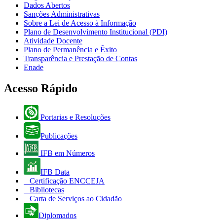
Dados Abertos
Sanções Administrativas
Sobre a Lei de Acesso à Informação
Plano de Desenvolvimento Institucional (PDI)
Atividade Docente
Plano de Permanência e Êxito
Transparência e Prestação de Contas
Enade
Acesso Rápido
Portarias e Resoluções
Publicações
IFB em Números
IFB Data
Certificação ENCCEJA
Bibliotecas
Carta de Serviços ao Cidadão
Diplomados