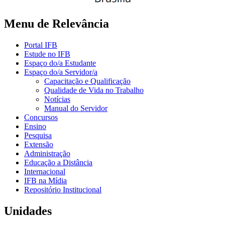
Menu de Relevância
Portal IFB
Estude no IFB
Espaço do/a Estudante
Espaço do/a Servidor/a
Capacitação e Qualificação
Qualidade de Vida no Trabalho
Notícias
Manual do Servidor
Concursos
Ensino
Pesquisa
Extensão
Administração
Educação a Distância
Internacional
IFB na Mídia
Repositório Institucional
Unidades