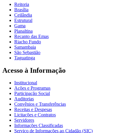
Reitoria
Brasília
Ceilândia
Estrutural
Gama
Planaltina
Recanto das Emas
Riacho Fundo
Samambaia
São Sebastião
Taguatinga
Acesso à Informação
Institucional
Ações e Programas
Participação Social
Auditorias
Convênios e Transferências
Receitas e Despesas
Licitações e Contratos
Servidores
Informações Classificadas
Serviço de Informações ao Cidadão (SIC)