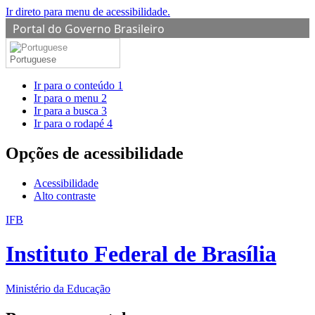
Ir direto para menu de acessibilidade.
Portal do Governo Brasileiro
Portuguese
Ir para o conteúdo
1
Ir para o menu
2
Ir para a busca
3
Ir para o rodapé
4
Opções de acessibilidade
Acessibilidade
Alto contraste
IFB
Instituto Federal de Brasília
Ministério da Educação