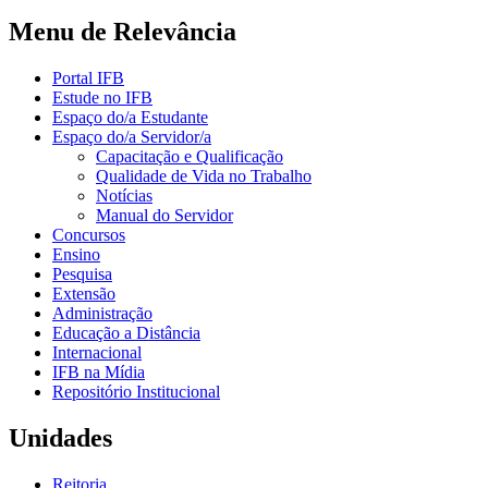
Menu de Relevância
Portal IFB
Estude no IFB
Espaço do/a Estudante
Espaço do/a Servidor/a
Capacitação e Qualificação
Qualidade de Vida no Trabalho
Notícias
Manual do Servidor
Concursos
Ensino
Pesquisa
Extensão
Administração
Educação a Distância
Internacional
IFB na Mídia
Repositório Institucional
Unidades
Reitoria