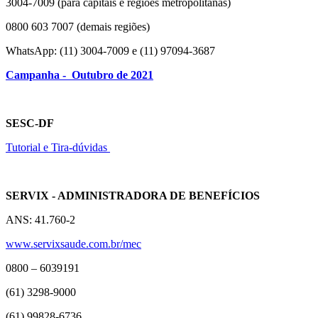
3004-7009 (para capitais e regiões metropolitanas)
0800 603 7007 (demais regiões)
WhatsApp: (11) 3004-7009 e (11) 97094-3687
Campanha - Outubro de 2021
SESC-DF
Tutorial e Tira-dúvidas
SERVIX - ADMINISTRADORA DE BENEFÍCIOS
ANS: 41.760-2
www.servixsaude.com.br/mec
0800 – 6039191
(61) 3298-9000
(61) 99828-6736