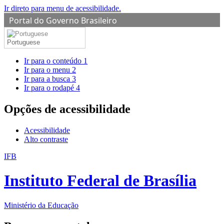
Ir direto para menu de acessibilidade.
Portal do Governo Brasileiro
Portuguese
Ir para o conteúdo
1
Ir para o menu
2
Ir para a busca
3
Ir para o rodapé
4
Opções de acessibilidade
Acessibilidade
Alto contraste
IFB
Instituto Federal de Brasília
Ministério da Educação