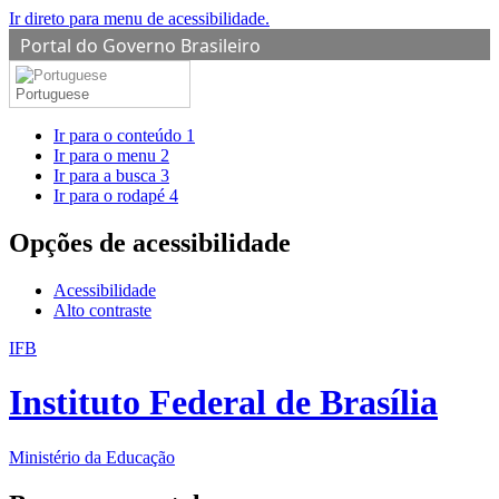
Ir direto para menu de acessibilidade.
Portal do Governo Brasileiro
Portuguese
Ir para o conteúdo
1
Ir para o menu
2
Ir para a busca
3
Ir para o rodapé
4
Opções de acessibilidade
Acessibilidade
Alto contraste
IFB
Instituto Federal de Brasília
Ministério da Educação