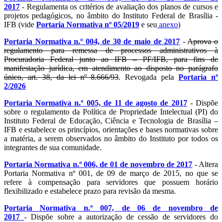
2017
- Regulamenta os critérios de avaliação dos planos de cursos e
projetos pedagógicos, no âmbito do Instituto Federal de Brasília -
IFB (vide
Portaria Normativa nº 05/2019
e seu
anexo
)
Portaria Normativa n.º 004, de 30 de maio de 2017
-
Aprova o
regulamento para remessa de processos administrativos à
Procuradoria Federal junto ao IFB – PF/IFB, para fins de
manifestação jurídica, em atendimento ao disposto no parágrafo
único, art. 38, da lei nº 8.666/93
. Revogada pela
Portaria nº
2/2026
Portaria Normativa n.º 005, de 11 de agosto de 2017
- Dispõe
sobre o regulamento da Política de Propriedade Intelectual (PI) do
Instituto Federal de Educação, Ciência e Tecnologia de Brasília –
IFB e estabelece os princípios, orientações e bases normativas sobre
a matéria, a serem observados no âmbito do Instituto por todos os
integrantes de sua comunidade.
Portaria Normativa n.º 006, de 01 de novembro de 2017
- Altera
Portaria Normativa nº 001, de 09 de março de 2015, no que se
refere à compensação para servidores que possuem horário
flexibilizado e estabelece prazo para revisão da mesma.
Portaria Normativa n.º 007, de 06 de novembro de
2017
- Dispõe sobre a autorização de cessão de servidores do