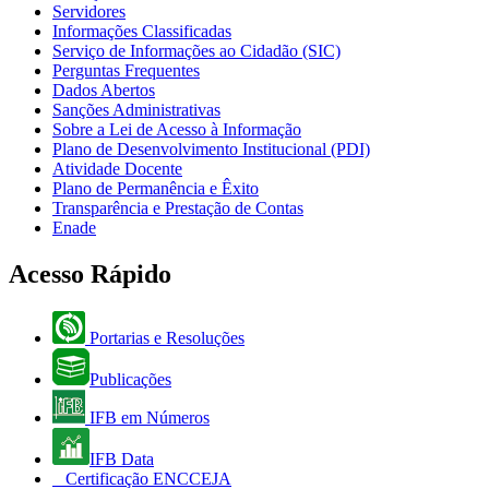
Servidores
Informações Classificadas
Serviço de Informações ao Cidadão (SIC)
Perguntas Frequentes
Dados Abertos
Sanções Administrativas
Sobre a Lei de Acesso à Informação
Plano de Desenvolvimento Institucional (PDI)
Atividade Docente
Plano de Permanência e Êxito
Transparência e Prestação de Contas
Enade
Acesso Rápido
Portarias e Resoluções
Publicações
IFB em Números
IFB Data
Certificação ENCCEJA