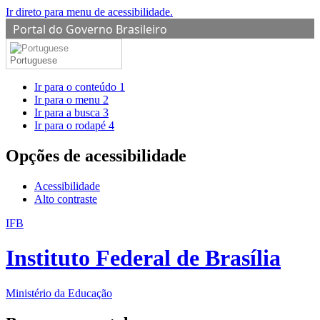
Ir direto para menu de acessibilidade.
Portal do Governo Brasileiro
Portuguese
Ir para o conteúdo
1
Ir para o menu
2
Ir para a busca
3
Ir para o rodapé
4
Opções de acessibilidade
Acessibilidade
Alto contraste
IFB
Instituto Federal de Brasília
Ministério da Educação