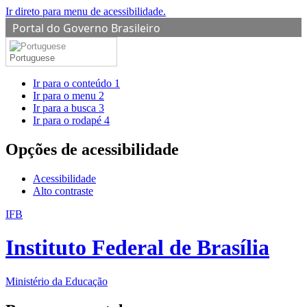
Ir direto para menu de acessibilidade.
Portal do Governo Brasileiro
Portuguese
Ir para o conteúdo
1
Ir para o menu
2
Ir para a busca
3
Ir para o rodapé
4
Opções de acessibilidade
Acessibilidade
Alto contraste
IFB
Instituto Federal de Brasília
Ministério da Educação