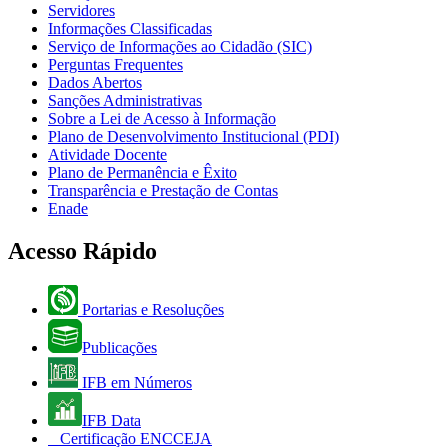
Servidores
Informações Classificadas
Serviço de Informações ao Cidadão (SIC)
Perguntas Frequentes
Dados Abertos
Sanções Administrativas
Sobre a Lei de Acesso à Informação
Plano de Desenvolvimento Institucional (PDI)
Atividade Docente
Plano de Permanência e Êxito
Transparência e Prestação de Contas
Enade
Acesso Rápido
Portarias e Resoluções
Publicações
IFB em Números
IFB Data
Certificação ENCCEJA