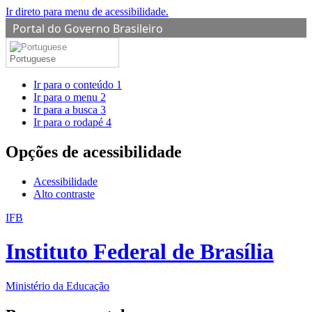
Ir direto para menu de acessibilidade.
Portal do Governo Brasileiro
Portuguese
Ir para o conteúdo
1
Ir para o menu
2
Ir para a busca
3
Ir para o rodapé
4
Opções de acessibilidade
Acessibilidade
Alto contraste
IFB
Instituto Federal de Brasília
Ministério da Educação