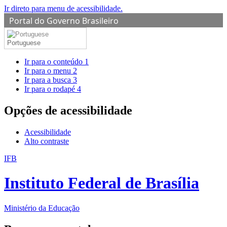
Ir direto para menu de acessibilidade.
Portal do Governo Brasileiro
Portuguese
Ir para o conteúdo
1
Ir para o menu
2
Ir para a busca
3
Ir para o rodapé
4
Opções de acessibilidade
Acessibilidade
Alto contraste
IFB
Instituto Federal de Brasília
Ministério da Educação