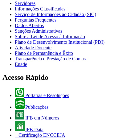
Servidores
Informações Classificadas
Serviço de Informações ao Cidadão (SIC)
Perguntas Frequentes
Dados Abertos
Sanções Administrativas
Sobre a Lei de Acesso à Informação
Plano de Desenvolvimento Institucional (PDI)
Atividade Docente
Plano de Permanência e Êxito
Transparência e Prestação de Contas
Enade
Acesso Rápido
Portarias e Resoluções
Publicações
IFB em Números
IFB Data
Certificação ENCCEJA