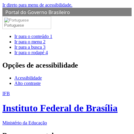
Ir direto para menu de acessibilidade.
Portal do Governo Brasileiro
Portuguese
Ir para o conteúdo
1
Ir para o menu
2
Ir para a busca
3
Ir para o rodapé
4
Opções de acessibilidade
Acessibilidade
Alto contraste
IFB
Instituto Federal de Brasília
Ministério da Educação