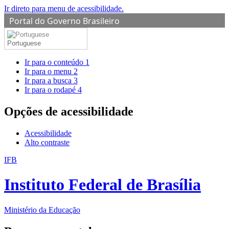
Ir direto para menu de acessibilidade.
Portal do Governo Brasileiro
Portuguese
Ir para o conteúdo
1
Ir para o menu
2
Ir para a busca
3
Ir para o rodapé
4
Opções de acessibilidade
Acessibilidade
Alto contraste
IFB
Instituto Federal de Brasília
Ministério da Educação