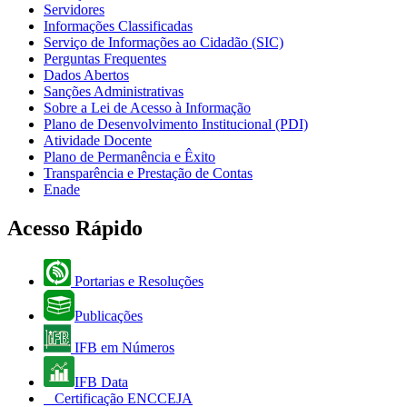
Servidores
Informações Classificadas
Serviço de Informações ao Cidadão (SIC)
Perguntas Frequentes
Dados Abertos
Sanções Administrativas
Sobre a Lei de Acesso à Informação
Plano de Desenvolvimento Institucional (PDI)
Atividade Docente
Plano de Permanência e Êxito
Transparência e Prestação de Contas
Enade
Acesso Rápido
Portarias e Resoluções
Publicações
IFB em Números
IFB Data
Certificação ENCCEJA