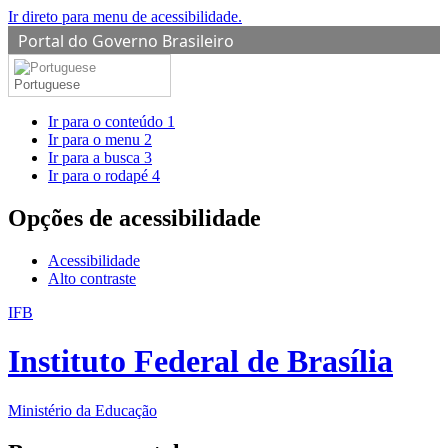
Ir direto para menu de acessibilidade.
Portal do Governo Brasileiro
Portuguese
Ir para o conteúdo
1
Ir para o menu
2
Ir para a busca
3
Ir para o rodapé
4
Opções de acessibilidade
Acessibilidade
Alto contraste
IFB
Instituto Federal de Brasília
Ministério da Educação