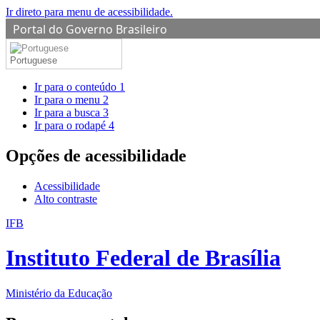
Ir direto para menu de acessibilidade.
Portal do Governo Brasileiro
Portuguese
Ir para o conteúdo
1
Ir para o menu
2
Ir para a busca
3
Ir para o rodapé
4
Opções de acessibilidade
Acessibilidade
Alto contraste
IFB
Instituto Federal de Brasília
Ministério da Educação