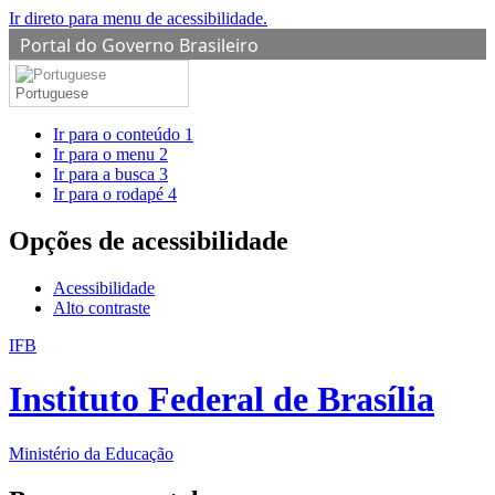
Ir direto para menu de acessibilidade.
Portal do Governo Brasileiro
Portuguese
Ir para o conteúdo
1
Ir para o menu
2
Ir para a busca
3
Ir para o rodapé
4
Opções de acessibilidade
Acessibilidade
Alto contraste
IFB
Instituto Federal de Brasília
Ministério da Educação