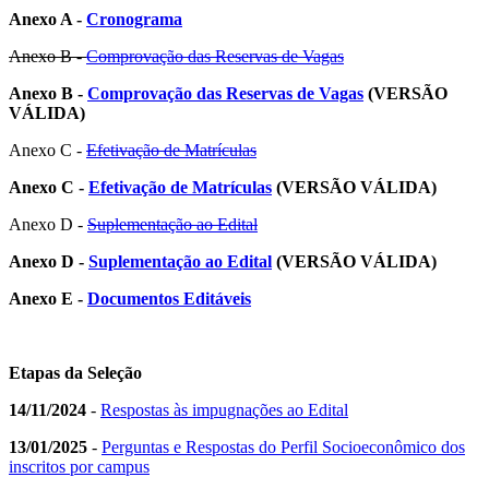
Anexo A -
Cronograma
Anexo B -
Comprovação das Reservas de Vagas
Anexo B -
Comprovação das Reservas de Vagas
(VERSÃO
VÁLIDA)
Anexo C -
Efetivação de Matrículas
Anexo C -
Efetivação de Matrículas
(VERSÃO VÁLIDA)
Anexo D -
Suplementação ao Edital
Anexo D -
Suplementação ao Edital
(VERSÃO VÁLIDA)
Anexo E -
Documentos Editáveis
Etapas da Seleção
14/11/2024
-
Respostas às impugnações ao Edital
13/01/2025
-
Perguntas e Respostas do Perfil Socioeconômico dos
inscritos por campus