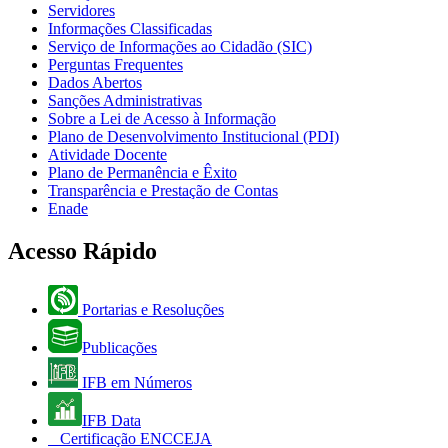
Servidores
Informações Classificadas
Serviço de Informações ao Cidadão (SIC)
Perguntas Frequentes
Dados Abertos
Sanções Administrativas
Sobre a Lei de Acesso à Informação
Plano de Desenvolvimento Institucional (PDI)
Atividade Docente
Plano de Permanência e Êxito
Transparência e Prestação de Contas
Enade
Acesso Rápido
Portarias e Resoluções
Publicações
IFB em Números
IFB Data
Certificação ENCCEJA