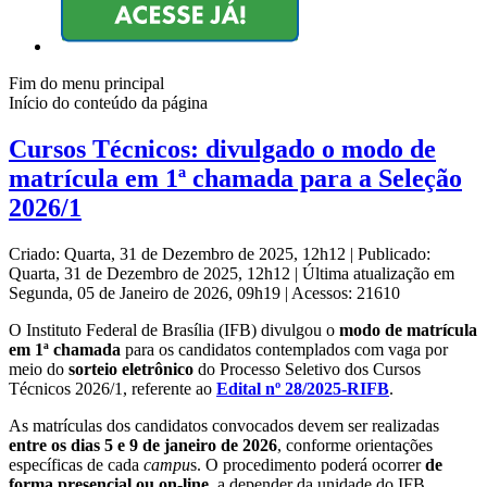
Fim do menu principal
Início do conteúdo da página
Cursos Técnicos: divulgado o modo de
matrícula em 1ª chamada para a Seleção
2026/1
Criado: Quarta, 31 de Dezembro de 2025, 12h12
|
Publicado:
Quarta, 31 de Dezembro de 2025, 12h12
|
Última atualização em
Segunda, 05 de Janeiro de 2026, 09h19
|
Acessos: 21610
O Instituto Federal de Brasília (IFB) divulgou o
modo de matrícula
em 1ª chamada
para os candidatos contemplados com vaga por
meio do
sorteio eletrônico
do Processo Seletivo dos Cursos
Técnicos 2026/1, referente ao
Edital nº 28/2025-RIFB
.
As matrículas dos candidatos convocados devem ser realizadas
entre os dias 5 e 9 de janeiro de 2026
, conforme orientações
específicas de cada
campu
s. O procedimento poderá ocorrer
de
forma presencial ou on-line
, a depender da unidade do IFB.