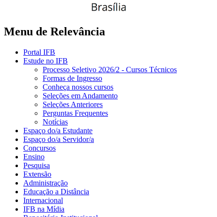
Menu de Relevância
Portal IFB
Estude no IFB
Processo Seletivo 2026/2 - Cursos Técnicos
Formas de Ingresso
Conheça nossos cursos
Seleções em Andamento
Seleções Anteriores
Perguntas Frequentes
Notícias
Espaço do/a Estudante
Espaço do/a Servidor/a
Concursos
Ensino
Pesquisa
Extensão
Administração
Educação a Distância
Internacional
IFB na Mídia