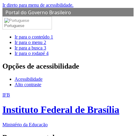
Ir direto para menu de acessibilidade.
Portal do Governo Brasileiro
Portuguese
Ir para o conteúdo
1
Ir para o menu
2
Ir para a busca
3
Ir para o rodapé
4
Opções de acessibilidade
Acessibilidade
Alto contraste
IFB
Instituto Federal de Brasília
Ministério da Educação