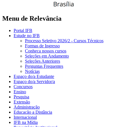
Menu de Relevância
Portal IFB
Estude no IFB
Processo Seletivo 2026/2 - Cursos Técnicos
Formas de Ingresso
Conheça nossos cursos
Seleções em Andamento
Seleções Anteriores
Perguntas Frequentes
Notícias
Espaço do/a Estudante
Espaço do/a Servidor/a
Concursos
Ensino
Pesquisa
Extensão
Administração
Educação a Distância
Internacional
IFB na Mídia