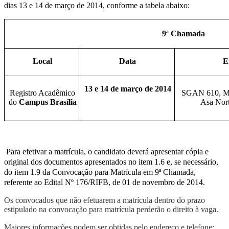
dias 13 e 14 de março de 2014, conforme a tabela abaixo:
9
ª Chamada
Local
Data
E
1
3
e 1
4
de março
de 2014
Registro Acadêmico
SGAN 610, Mó
do
Campus Brasília
Asa Nort
Para efetivar a matrícula, o candidato deverá apresentar cópia e
original dos documentos apresentados no item 1.6 e, se necessário,
do item 1.9 da Convocação para Matrícula em 9ª Chamada,
referente ao Edital Nº 176/RIFB, de 01 de novembro de 2014.
Os convocados que não efetuarem a matrícula dentro do prazo
estipulado na convocação para matrícula perderão o direito à vaga.
Maiores informações podem ser obtidas pelo endereço e telefone: