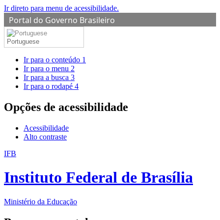
Ir direto para menu de acessibilidade.
Portal do Governo Brasileiro
Portuguese
Ir para o conteúdo
1
Ir para o menu
2
Ir para a busca
3
Ir para o rodapé
4
Opções de acessibilidade
Acessibilidade
Alto contraste
IFB
Instituto Federal de Brasília
Ministério da Educação